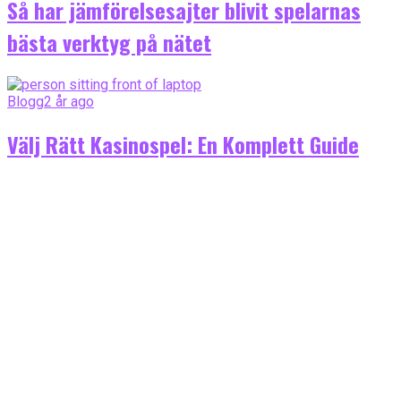
Så har jämförelsesajter blivit spelarnas
bästa verktyg på nätet
Blogg
2 år ago
Välj Rätt Kasinospel: En Komplett Guide