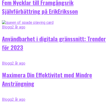
Fem Nycklar till Framgångsrik
Självförbättring på ErikEriksson
Blogg
2 år ago
Användbarhet i digitala gränssnitt: Trender
för 2023
Blogg
2 år ago
Maximera Din Effektivitet med Mindre
Ansträngning
Blogg
2 år ago