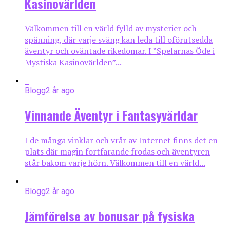
Kasinovärlden
Välkommen till en värld fylld av mysterier och
spänning, där varje sväng kan leda till oförutsedda
äventyr och oväntade rikedomar. I ”Spelarnas Öde i
Mystiska Kasinovärlden”...
Blogg
2 år ago
Vinnande Äventyr i Fantasyvärldar
I de många vinklar och vrår av Internet finns det en
plats där magin fortfarande frodas och äventyren
står bakom varje hörn. Välkommen till en värld...
Blogg
2 år ago
Jämförelse av bonusar på fysiska