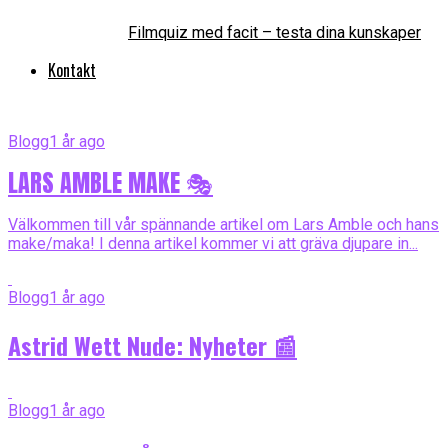
Filmquiz med facit – testa dina kunskaper
Kontakt
Blogg
1 år ago
LARS AMBLE MAKE 🎭
Välkommen till vår spännande artikel om Lars Amble och hans
make/maka! I denna artikel kommer vi att gräva djupare in...
Blogg
1 år ago
Astrid Wett Nude: Nyheter 📰
Blogg
1 år ago