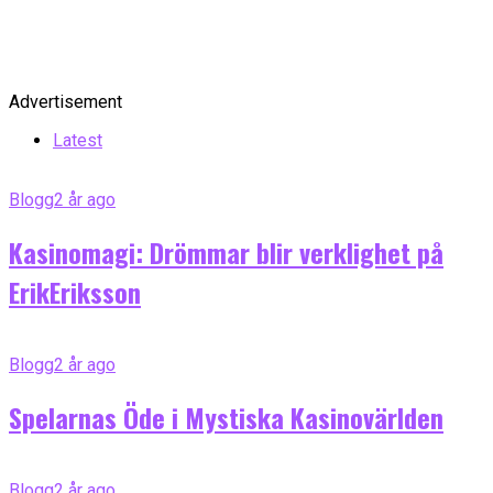
Advertisement
Latest
Blogg
2 år ago
Kasinomagi: Drömmar blir verklighet på
ErikEriksson
Blogg
2 år ago
Spelarnas Öde i Mystiska Kasinovärlden
Blogg
2 år ago