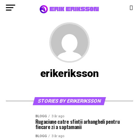
erikeriksson
STORIES BY ERIKERIKSSON
BLOGG
3 år ago
Rugaciune catre sfintii arhangheli pentru
fiecare zi a saptamanii
BLOGG
3 år ago