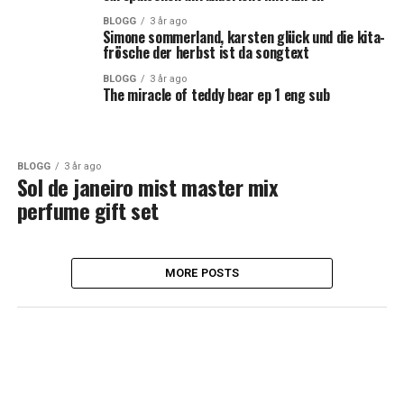
BLOGG
3 år ago
Simone sommerland, karsten glück und die kita-
frösche der herbst ist da songtext
BLOGG
3 år ago
The miracle of teddy bear ep 1 eng sub
BLOGG
3 år ago
Sol de janeiro mist master mix
perfume gift set
MORE POSTS