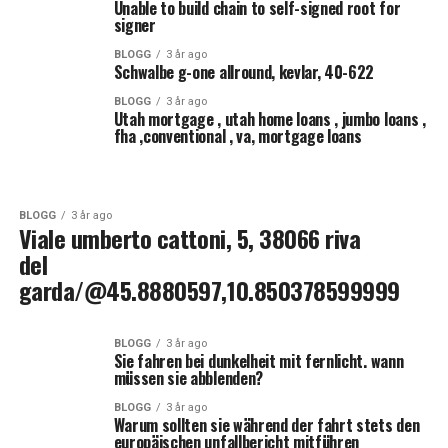
Unable to build chain to self-signed root for
signer
BLOGG
3 år ago
Schwalbe g-one allround, kevlar, 40-622
BLOGG
3 år ago
Utah mortgage , utah home loans , jumbo loans ,
fha ,conventional , va, mortgage loans
BLOGG
3 år ago
Viale umberto cattoni, 5, 38066 riva
del
garda/@45.8880597,10.850378599999
BLOGG
3 år ago
Sie fahren bei dunkelheit mit fernlicht. wann
müssen sie abblenden?
BLOGG
3 år ago
Warum sollten sie während der fahrt stets den
europäischen unfallbericht mitführen